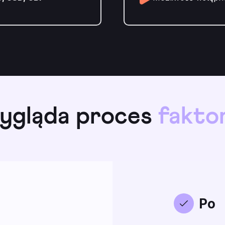
ygląda proces
fakto
Po