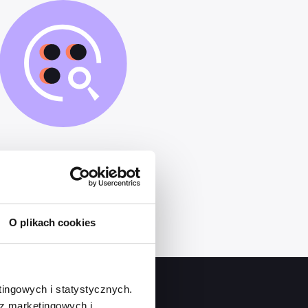
Odciążamy Cię
od
monitoringu i windykacji
płatności
O plikach cookies
tingowych i statystycznych.
 z marketingowych i