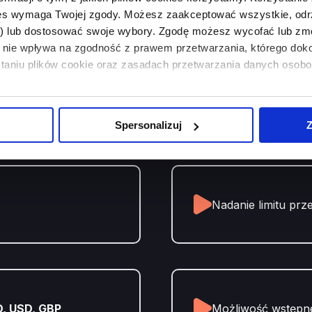
Parametry
ies wymaga Twojej zgody. Możesz zaakceptować wszystkie, odr
i) lub dostosować swoje wybory. Zgodę możesz wycofać lub 
nie wpływa na zgodność z prawem przetwarzania, którego dok
staniu plików cookie oraz zasadach przetwarzania danych oso
ulanie
Działalność prow
Spersonalizuj
Z
Nadanie limitu prz
O, USD, GBP
Możliwość wstępnej