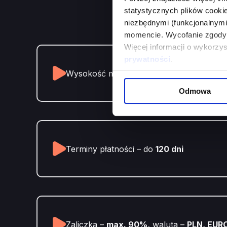
statystycznych plików cook
niezbędnymi (funkcjonalnym
momencie. Wycofanie zgody 
Więcej informacji o wykorzy
prywatności
.
Wysokość max. limitu –
ustalana indywid
Odmowa
Terminy płatności – do
120 dni
Zaliczka –
max. 90%,
waluta –
PLN, EUR