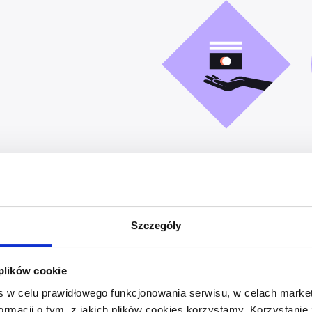
Zapewniasz swojej
Pieniądze za fakturę
firmie
płynność finansową
masz od ręki
Szczegóły
 plików cookie
s w celu prawidłowego funkcjonowania serwisu, w celach marke
formacji o tym, z jakich plików cookies korzystamy. Korzystanie