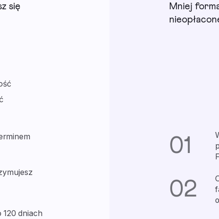
z się
Mniej form
nieopłacon
ość
ć
terminem
01
p
F
rzymujesz
O
02
f
o
 120 dniach