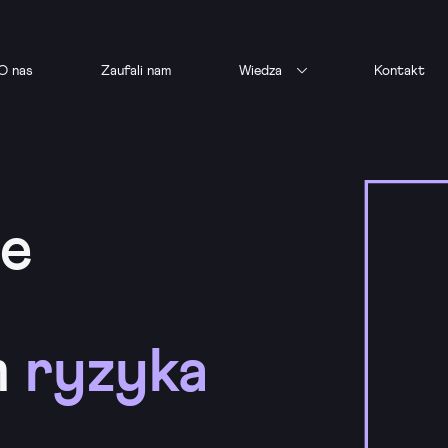
O nas
Zaufali nam
Wiedza
Kontakt
ie
m
ryzyka