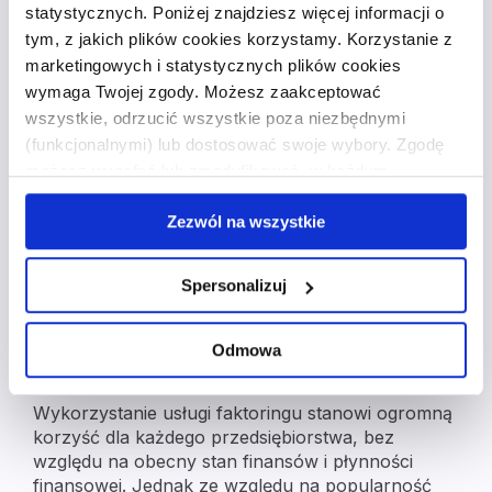
statystycznych. Poniżej znajdziesz więcej informacji o
uporządkowanie finansów ma ogromny wpływ na
tym, z jakich plików cookies korzystamy. Korzystanie z
wiele wskaźników finansowych, które
marketingowych i statystycznych plików cookies
w syntetyczny sposób traktują o kondycji firmy.
wymaga Twojej zgody. Możesz zaakceptować
wszystkie, odrzucić wszystkie poza niezbędnymi
Musi jednak pamiętać, że uzyskanie
(funkcjonalnymi) lub dostosować swoje wybory. Zgodę
korzystnego efektu bilansowego może mieć
możesz wycofać lub zmodyfikować w każdym
miejsce jedynie, gdy zdecydujesz się skorzystać
momencie. Wycofanie zgody nie wpływa na zgodność z
z faktoringu z przejęciem ryzyka.
Zezwól na wszystkie
prawem przetwarzania, którego dokonano przed
wycofaniem. Więcej informacji o wykorzystaniu plików
Brak ryzyka
cookie oraz zasadach przetwarzania danych osobowych
Spersonalizuj
niewypłacalności
znajdziesz w
polityce prywatności
.
kontrahentów
Odmowa
Wykorzystanie usługi faktoringu stanowi ogromną
korzyść dla każdego przedsiębiorstwa, bez
względu na obecny stan finansów i płynności
finansowej. Jednak ze względu na popularność