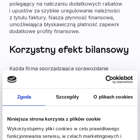
polegający na naliczaniu dodatkowych rabatów
i upustów za szybkie uregulowanie należności
z tytułu faktury. Nasza płynność finansowa,
umożliwiająca błyskawiczną płatność zapewni
dodatkowe profity finansowe.
Korzystny efekt bilansowy
Każda firma sporządzająca sprawozdanie
finansowe ze szczególną pieczołowitością dba
o swoje finanse, bilans, a także rachunek zysków
i strat. Często to właśnie bilans jest najważniejszym
elementem branym pod uwagę przy decyzji
Zgoda
Szczegóły
O plikach cookies
o rozpoczęciu długotrwałej współpracy z firmą.
Niniejsza strona korzysta z plików cookie
Wykorzystanie faktora przez firmy, które są
w świetnej kondycji, może wyeliminować
Wykorzystujemy pliki cookies w celu prawidłowego
nadmierną kwotę zaksięgowaną na kontach
funkcjonowania serwisu, w celach marketingowych i
należności i zamienić ją na realną gotówkę. Takie