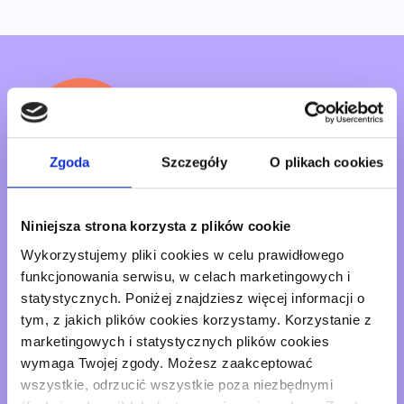
Zgoda
Szczegóły
O plikach cookies
Chcesz z nami
Niniejsza strona korzysta z plików cookie
porozmawiać?
Wykorzystujemy pliki cookies w celu prawidłowego
funkcjonowania serwisu, w celach marketingowych i
statystycznych. Poniżej znajdziesz więcej informacji o
Z przyjemnością odpowiemy na wszystkie Twoje
tym, z jakich plików cookies korzystamy. Korzystanie z
pytania!
marketingowych i statystycznych plików cookies
wymaga Twojej zgody. Możesz zaakceptować
wszystkie, odrzucić wszystkie poza niezbędnymi
+48 800 500 600