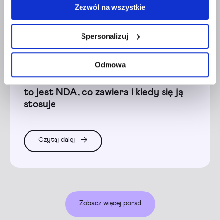
Zezwól na wszystkie
prawem przetwarzania, którego dokonano przed
wycofaniem. Więcej informacji o wykorzystaniu plików
cookie oraz zasadach przetwarzania danych osobowych
Spersonalizuj
znajdziesz w
polityce prywatności
.
Finanse
Faktoring
Odmowa
Umowa o zachowaniu poufności – co
to jest NDA, co zawiera i kiedy się ją
stosuje
Czytaj dalej
Zobacz więcej porad