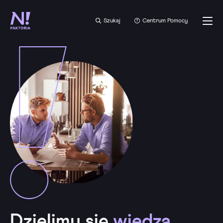
Szukaj
Centrum Pomocy
Dzielimy się
wiedzą