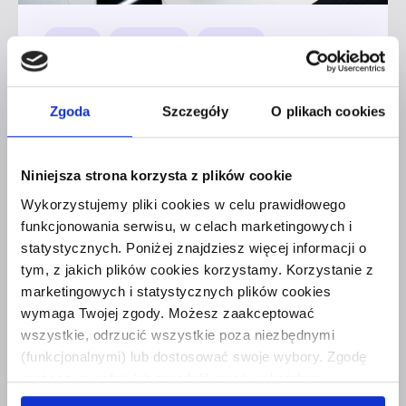
Finanse
Księgowość
Faktoring
Biała lista podatników VAT, dzięki
której sprawdzisz kontrahenta
Zgoda
Szczegóły
O plikach cookies
Czytaj dalej
Niniejsza strona korzysta z plików cookie
Wykorzystujemy pliki cookies w celu prawidłowego
funkcjonowania serwisu, w celach marketingowych i
statystycznych. Poniżej znajdziesz więcej informacji o
tym, z jakich plików cookies korzystamy. Korzystanie z
marketingowych i statystycznych plików cookies
wymaga Twojej zgody. Możesz zaakceptować
wszystkie, odrzucić wszystkie poza niezbędnymi
(funkcjonalnymi) lub dostosować swoje wybory. Zgodę
możesz wycofać lub zmodyfikować w każdym
momencie. Wycofanie zgody nie wpływa na zgodność z