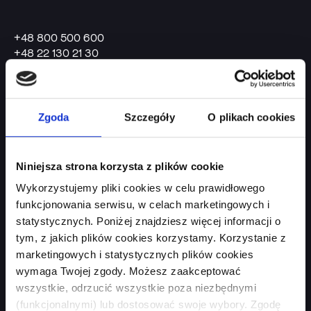
+48 800 500 600
+48 22 130 21 30
kontakt@faktoria.pl
Podążaj za nami:
Zgoda
Szczegóły
O plikach cookies
Niniejsza strona korzysta z plików cookie
Wykorzystujemy pliki cookies w celu prawidłowego
funkcjonowania serwisu, w celach marketingowych i
statystycznych. Poniżej znajdziesz więcej informacji o
Oferta
O nas
tym, z jakich plików cookies korzystamy. Korzystanie z
Finansowanie
marketingowych i statystycznych plików cookies
Zaufali nam
sprzedaży z przejęciem
wymaga Twojej zgody. Możesz zaakceptować
ryzyka
Wiedza
wszystkie, odrzucić wszystkie poza niezbędnymi
(funkcjonalnymi) lub dostosować swoje wybory. Zgodę
Finansowanie