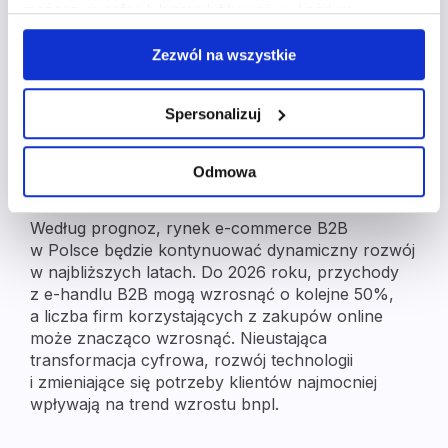
możesz wycofać lub zmodyfikować w każdym
e-commerce w biznesie stał się kluczowym
momencie. Wycofanie zgody nie wpływa na zgodność z
elementem i ciągle się rozwija.
Zezwól na wszystkie
prawem przetwarzania, którego dokonano przed
wycofaniem. Więcej informacji o wykorzystaniu plików
Jakie są prognozy na rozwój
cookie oraz zasadach przetwarzania danych osobowych
Spersonalizuj
e-commerce B2B w Polsce
znajdziesz w
polityce prywatności
.
w 2026 r?
Odmowa
Według prognoz, rynek e-commerce B2B
w Polsce będzie kontynuować dynamiczny rozwój
w najbliższych latach. Do 2026 roku, przychody
z e-handlu B2B mogą wzrosnąć o kolejne 50%,
a liczba firm korzystających z zakupów online
może znacząco wzrosnąć. Nieustająca
transformacja cyfrowa, rozwój technologii
i zmieniające się potrzeby klientów najmocniej
wpływają na trend wzrostu bnpl.