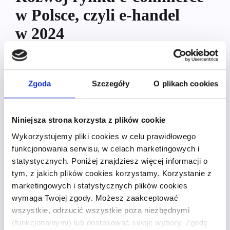
w Polsce, czyli e-handel
w 2024
Według danych z 2021 roku, rynek e-commerce
B2B w Polsce był w dynamicznym rozwoju.
Zgoda
Szczegóły
O plikach cookies
Przychód z e-handlu B2B wzrósł o blisko 20%
w porównaniu do roku 2020 i wyniósł 86 mld zł.
Rośnie liczba firm korzystających z zakupów
online. Nie ulega także wątpliwości, że coraz
Niniejsza strona korzysta z plików cookie
więcej firm stawia na digitalizację procesów
Wykorzystujemy pliki cookies w celu prawidłowego
biznesowych.
funkcjonowania serwisu, w celach marketingowych i
statystycznych. Poniżej znajdziesz więcej informacji o
Jak wygląda on na dzień dzisiejszy? Zakupowe
tym, z jakich plików cookies korzystamy. Korzystanie z
platformy B2B są popularne jak nigdy dotąd. Nadal
marketingowych i statystycznych plików cookies
czekamy na oficjalne dane za rok poprzedni.
wymaga Twojej zgody. Możesz zaakceptować
Biorąc jednak pod uwagę ciągły rozkwit platform
wszystkie, odrzucić wszystkie poza niezbędnymi
handlu b2b czy wdrożenia nowych produktów
(funkcjonalnymi) lub dostosować swoje wybory. Zgodę
finansowych z nim związanych można przyjąć, że