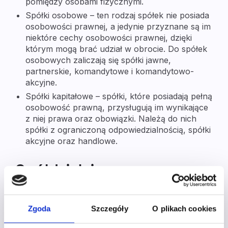
pomiędzy osobami fizycznymi.
Spółki osobowe
– ten rodzaj spółek nie posiada
osobowości prawnej, a jedynie przyznane są im
niektóre cechy osobowości prawnej, dzięki
którym mogą brać udział w obrocie. Do spółek
osobowych zaliczają się spółki jawne,
partnerskie, komandytowe i komandytowo-
akcyjne.
Spółki kapitałowe
– spółki, które posiadają pełną
osobowość prawną, przysługują im wynikające
z niej prawa oraz obowiązki. Należą do nich
spółki z ograniczoną odpowiedzialnością, spółki
akcyjne oraz handlowe.
Spółdzielnie
Spółdzielnie są dobrowolnymi zrzeszeniami, które
Zgoda
Szczegóły
O plikach cookies
prowadzą działalność gospodarczą w interesie
swoich członków. Wyróżniamy spółdzielnie