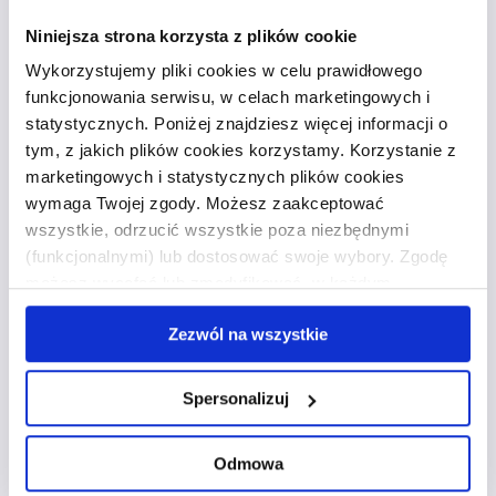
użytkowników, których bardzo popularnym
Niniejsza strona korzysta z plików cookie
przykładem są spółdzielnie mieszkaniowe, a także
spółdzielnie wytwórców, np. spółdzielnie rolnicze
Wykorzystujemy pliki cookies w celu prawidłowego
czy przemysłowe.
funkcjonowania serwisu, w celach marketingowych i
statystycznych. Poniżej znajdziesz więcej informacji o
Publiczny sektor
tym, z jakich plików cookies korzystamy. Korzystanie z
marketingowych i statystycznych plików cookies
przedsiębiorstw
wymaga Twojej zgody. Możesz zaakceptować
wszystkie, odrzucić wszystkie poza niezbędnymi
(funkcjonalnymi) lub dostosować swoje wybory. Zgodę
W sektorze publicznym mówimy
o przedsiębiorstwach, które mogą należeć do
możesz wycofać lub zmodyfikować w każdym
Skarbu Państwa, być własnością komunalną lub
momencie. Wycofanie zgody nie wpływa na zgodność z
własnością mieszaną. Wśród nich występują
Zezwól na wszystkie
prawem przetwarzania, którego dokonano przed
przedsiębiorstwa, które funkcjonują na zasadach
wycofaniem. Więcej informacji o wykorzystaniu plików
ogólnych i podlegają różnym resortom. Innym
cookie oraz zasadach przetwarzania danych osobowych
Spersonalizuj
przykładem przedsiębiorstw w sektorze
znajdziesz w
polityce prywatności
.
publicznym są firmy, które nie podlegają
przepisom ustawy o prowadzeniu działalności
Odmowa
gospodarczej, ale na ich potrzeby tworzy się