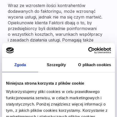
Wraz ze wzrostem ilości kontrahentów
dodawanych do faktoringu, może wzrosnąć
wycena usługi, jednak nie ma się czym martwić.
Opiekunowie klienta Faktorii dbają o to, by
przedsiębiorcy byli dokładnie poinformowani
o wszystkich kosztach, warunkach współpracy
i zasadach działania usługi. Pomagają także
dopasować rodzaj faktoringu do specyfikacji firmy
i potrzeb przedsiębiorcy.
Warto wiedzieć, że faktorantem może zostać
Zgoda
Szczegóły
O plikach cookies
także przedsiębiorca, który prowadzi interesy nie
tylko na terenie kraju, ale także poza jego
granicami. Faktoria proponuje swoim klientom
Niniejsza strona korzysta z plików cookie
faktoring zagraniczny, który dotyczy
Wykorzystujemy pliki cookies w celu prawidłowego
kontrahentów z krajów Unii Europejskiej,
funkcjonowania serwisu, w celach marketingowych i
Szwajcarii i Norwegii. Niestety usługa ta nie
statystycznych. Poniżej znajdziesz więcej informacji o
dotyczy Grecji. Faktoring zagraniczny daje
tym, z jakich plików cookies korzystamy. Korzystanie z
pewność, że transakcje zagraniczne są
bezpieczne. Przedsiębiorca nie jest skazany na
marketingowych i statystycznych plików cookies