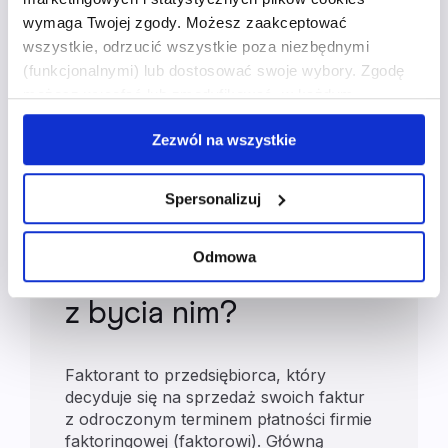
skomplikowane procesy windykacyjne
wymaga Twojej zgody. Możesz zaakceptować
kontrahenta zagranicznego. To usługa, która
wszystkie, odrzucić wszystkie poza niezbędnymi
pomaga zaoszczędzić czas i nerwy.
(funkcjonalnymi) lub dostosować swoje wybory. Zgodę
możesz wycofać lub zmodyfikować w każdym
Najczęściej zadawane
momencie. Wycofanie zgody nie wpływa na zgodność z
Zezwól na wszystkie
prawem przetwarzania, którego dokonano przed
pytania
wycofaniem. Więcej informacji o wykorzystaniu plików
cookie oraz zasadach przetwarzania danych osobowych
Spersonalizuj
znajdziesz w
polityce prywatności
.
Kim jest faktorant
Odmowa
i jakie korzyści płyną
z bycia nim?
Faktorant to przedsiębiorca, który
decyduje się na sprzedaż swoich faktur
z odroczonym terminem płatności firmie
faktoringowej (faktorowi). Główną