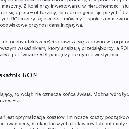
i maszyny. Z kolei przy inwestowaniu w nieruchomości, sł
nie się opłaci – obliczamy, ile rocznie generuje przychód
ych ROI mierzy się inaczej – mówimy o społecznym zwrocie
rodowiskowe przynosi dana inicjatywa.
OI do oceny efektywności sprawdza się zarówno w korpora
ierwszym wskaźnikiem, który analizują przedsiębiorcy, a RO
łatwe porównanie ROI pomiędzy różnymi inwestycjami.
skaźnik ROI?
alający, to wciąż nie oznacza końca świata. Można wdrożyć
nwestycji.
ń jest optymalizacja kosztów. Im niższe koszty początko
negocjować ceny, szukać tańszych dostawców lub automaty