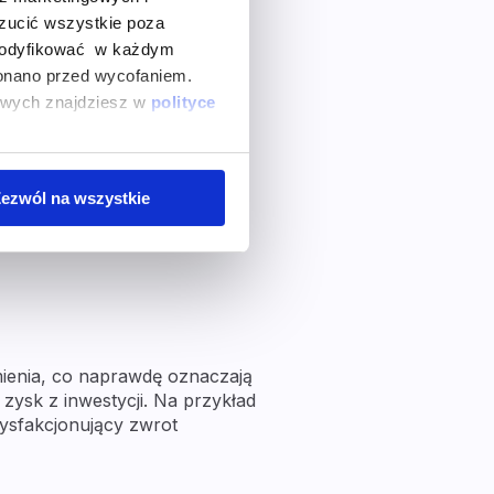
zucić wszystkie poza
więcej. Należy pamiętać
zmodyfikować w każdym
ich nie uwzględnimy, wynik
onano przed wycofaniem.
ości inwestycji, ale
bowych znajdziesz w
polityce
aże, czy dana inwestycja
ymi wskaźnikami finansowymi,
ezwól na wszystkie
mienia, co naprawdę oznaczają
zysk z inwestycji. Na przykład
ysfakcjonujący zwrot