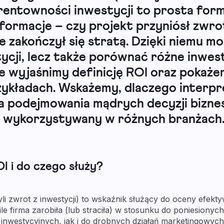
rentowności inwestycji to prosta form
formacje – czy projekt przyniósł zwrot
e zakończył się stratą. Dzięki niemu mo
cji, lecz także porównać różne inwes
e wyjaśnimy definicję ROI oraz pokażem
ykładach. Wskażemy, dlaczego interpr
la podejmowania mądrych decyzji bizn
st wykorzystywany w różnych branżach
I i do czego służy?
li zwrot z inwestycji) to wskaźnik służący do oceny efekt
 ile firma zarobiła (lub straciła) w stosunku do poniesion
inwestycyjnych, jak i do drobnych działań marketingowyc