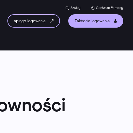
Szukaj
Centrum Pomocy
spingo logowanie
Faktoria logowanie
towności