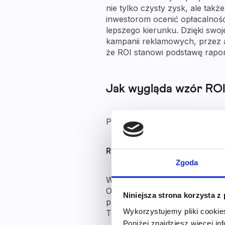
nie tylko czysty zysk, ale tak
inwestorom ocenić opłacalność
lepszego kierunku. Dzięki swo
kampanii reklamowych, przez a
że ROI stanowi podstawę rapor
Jak wygląda wzór ROI 
Podstawowa formuła, czyli wzó
ROI
= (Przychody – Koszt inwes
Zgoda
W praktyce najpierw odejmujem
Otrzymany rezultat wyrażamy 
Niniejsza strona korzysta z
przyniosła przychód w wysokoś
Wykorzystujemy pliki cookie
To oznacza, że każda złotówk
Poniżej znajdziesz więcej in