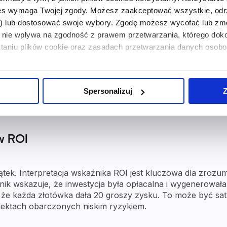
ies wymaga Twojej zgody. Możesz zaakceptować wszystkie, odr
ywistości prawidłowo obliczyć wskaźnik ROI oznacza coś 
i) lub dostosować swoje wybory. Zgodę możesz wycofać lub 
y zespołu, podatkach czy opłatach transakcyjnych. Jeśli 
nie wpływa na zgodność z prawem przetwarzania, którego dok
tego warto traktować ROI jako narzędzie do oceny efektywn
staniu plików cookie oraz zasadach przetwarzania danych oso
nniki.
uwagę wartości pieniądza w czasie. Oznacza to, że nie pok
czy w trzy lata. Właśnie dlatego warto zestawiać ROI z inn
Spersonalizuj
Z
opa zwrotu) czy NPV (wartość bieżąca netto).
w ROI
tek. Interpretacja wskaźnika ROI jest kluczowa dla zrozu
ik wskazuje, że inwestycja była opłacalna i wygenerowała 
e każda złotówka dała 20 groszy zysku. To może być sat
ojektach obarczonych niskim ryzykiem.