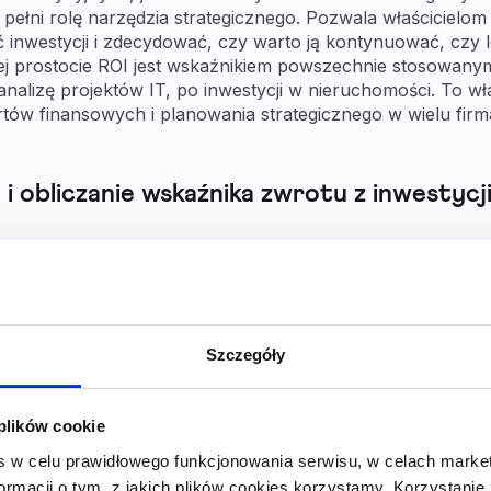
że pełni rolę narzędzia strategicznego. Pozwala właściciel
 inwestycji i zdecydować, czy warto ją kontynuować, czy 
jej prostocie ROI jest wskaźnikiem powszechnie stosowany
nalizę projektów IT, po inwestycji w nieruchomości. To wł
tów finansowych i planowania strategicznego w wielu firm
i obliczanie wskaźnika zwrotu z inwestycj
r ROI, jest wyjątkowo prosta:
tycji) / Koszt inwestycji × 100%
Szczegóły
y koszt inwestycji od uzyskanych przychodów, a następnie
w procentach. Przykład: firma wydała 20 000 zł na kampa
 plików cookie
ci 60 000 zł. ROI dla tej inwestycji wynosi: (60 000 – 20
s w celu prawidłowego funkcjonowania serwisu, w celach marke
a zainwestowana w reklamę przyniosła dodatkowe 2 złote 
formacji o tym, z jakich plików cookies korzystamy. Korzystanie