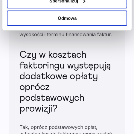
Spersonalizuj
Prowizja powitalna jest jednorazową
znajdziesz w
polityce prywatności
.
opłatą naliczaną jako procent
przyznanego limitu, a prowizja za
Odmowa
finansowanie faktury oraz WIBOR są
naliczane regularnie, w zależności od
wysokości i terminu finansowania faktur.
Czy w kosztach
faktoringu występują
dodatkowe opłaty
oprócz
podstawowych
prowizji?
Tak, oprócz podstawowych opłat,
w finalne koszty faktoringu mogą zostać