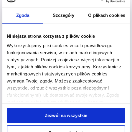
Najczęściej zadawane
pytania
Zgoda
Szczegóły
O plikach cookies
Jakie są główne
Niniejsza strona korzysta z plików cookie
Wykorzystujemy pliki cookies w celu prawidłowego
składniki kosztów
funkcjonowania serwisu, w celach marketingowych i
faktoringu i jak są
statystycznych. Poniżej znajdziesz więcej informacji o
tym, z jakich plików cookies korzystamy. Korzystanie z
naliczane?
marketingowych i statystycznych plików cookies
wymaga Twojej zgody. Możesz zaakceptować
Główne składniki kosztów faktoringu
wszystkie, odrzucić wszystkie poza niezbędnymi
obejmują prowizję powitalną (opłata za
(funkcjonalnymi) lub dostosować swoje wybory. Zgodę
przyznanie limitu faktoringowego),
możesz wycofać lub zmodyfikować w każdym
prowizję za finansowanie faktury
momencie. Wycofanie zgody nie wpływa na zgodność z
(naliczaną od momentu sfinansowania
Zezwól na wszystkie
prawem przetwarzania, którego dokonano przed
faktury do terminu jej płatności) oraz
wycofaniem. Więcej informacji o wykorzystaniu plików
stawkę referencyjną WIBOR 1M + VAT.
cookie oraz zasadach przetwarzania danych osobowych