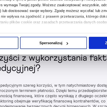
gowe w Faktorii jest niezwykle szybkie i proste. Wystarczy
ies wymaga Twojej zgody. Możesz zaakceptować wszystkie, odr
az dodać kontrahentów, których faktury mają być finanso
i) lub dostosować swoje wybory. Zgodę możesz wycofać lub 
e w ten sam dzień, w którym otrzymuje faktury od klienta,
nie wpływa na zgodność z prawem przetwarzania, którego dok
staniu plików cookie oraz zasadach przetwarzania danych oso
adawane pytania
Spersonalizuj
Z
rzyści z wykorzystania fak
edycyjnej?
 spedycyjnym szereg korzyści, w tym natychmiastowy dost
droczonym terminem płatności. Dzięki temu przedsiębiorst
ością finansową, które często wynikają z długiego oczeki
ktoring obejmuje weryfikację finansową kontrahentów, co 
a podejmowanie bezpiecznych decyzji biznesowych. W szcze