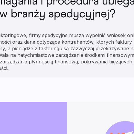
magania i procedura ubiega
 w branży spedycyjnej?
faktoringowe, firmy spedycyjne muszą wypełnić wniosek onl
alności oraz dane dotyczące kontrahentów, których faktury
dny, a pieniądze z faktoringu są zazwyczaj przekazywane n
wala na natychmiastowe zarządzanie środkami finansowym
o zarządzania płynnością finansową, pokrywania bieżących
ści.