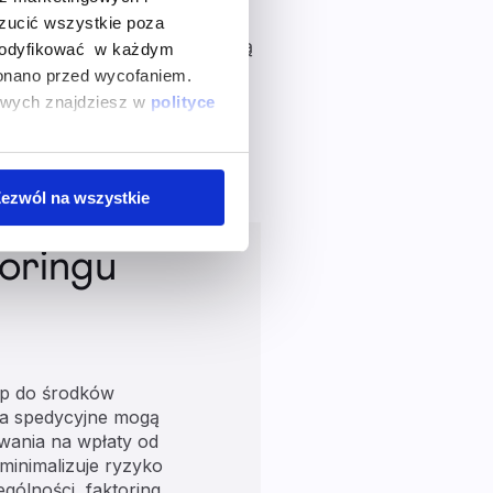
 wypełnić wniosek online
zucić wszystkie poza
wane. Pieniądze przelewane są
zmodyfikować w każdym
 zazwyczaj w ciągu
onano przed wycofaniem.
bowych znajdziesz w
polityce
ezwól na wszystkie
toringu
ęp do środków
wa spedycyjne mogą
wania na wpłaty od
minimalizuje ryzyko
gólności, faktoring