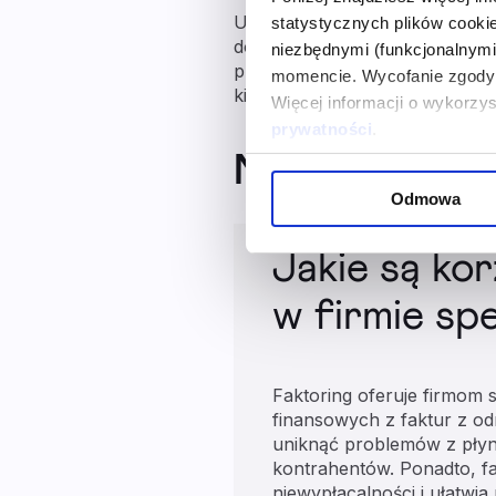
Ubieganie się o usługi faktorin
statystycznych plików cook
dotyczący przedsiębiorstwa or
niezbędnymi (funkcjonalnym
przez faktora na konto firmow
momencie. Wycofanie zgody 
kilkudziesięciu minut.
Więcej informacji o wykorzy
prywatności
.
Najczęściej z
Odmowa
Jakie są ko
w firmie sp
Faktoring oferuje firmom
finansowych z faktur z o
uniknąć problemów z płynn
kontrahentów. Ponadto, fa
niewypłacalności i ułatwi