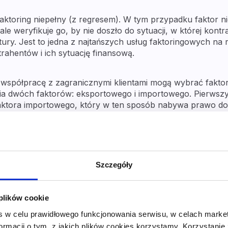
faktoring niepełny (z regresem). W tym przypadku faktor n
le weryfikuje go, by nie doszło do sytuacji, w której kontr
ury. Jest to jedna z najtańszych usług faktoringowych na r
rahentów i ich sytuację finansową.
 współpracę z zagranicznymi klientami mogą wybrać fakto
ia dwóch faktorów: eksportowego i importowego. Pierwszy 
 faktora importowego, który w ten sposób nabywa prawo do 
ępnie faktor importowy przekazuje płatność faktorowi eks
arodowy oprócz finansowania faktur, otrzymujemy wsparci
Szczegóły
rahentów.
ę o faktoring dla spedycji?
 plików cookie
s w celu prawidłowego funkcjonowania serwisu, w celach marke
formacji o tym, z jakich plików cookies korzystamy. Korzystanie