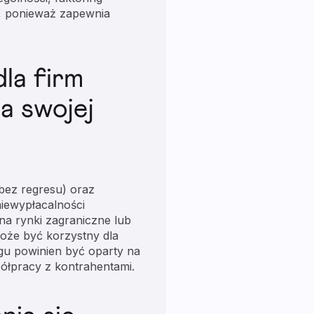
i, ponieważ zapewnia
la firm
a swojej
(bez regresu) oraz
niewypłacalności
 na rynki zagraniczne lub
może być korzystny dla
gu powinien być oparty na
półpracy z kontrahentami.