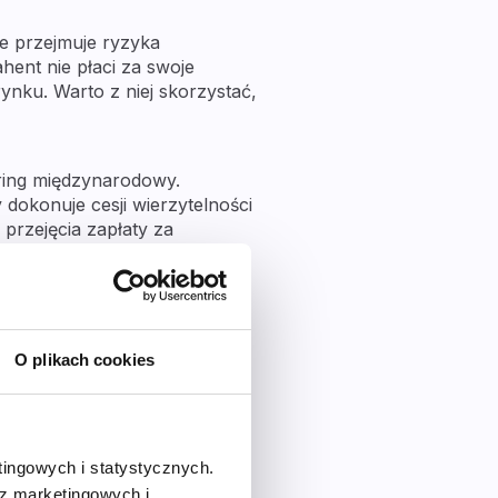
ie przejmuje ryzyka
ahent nie płaci za swoje
ynku. Warto z niej skorzystać,
ring międzynarodowy.
dokonuje cesji wierzytelności
przejęcia zapłaty za
portowemu, by ten mógł
e w monitorowaniu płatności
O plikach cookies
tingowych i statystycznych.
 z marketingowych i