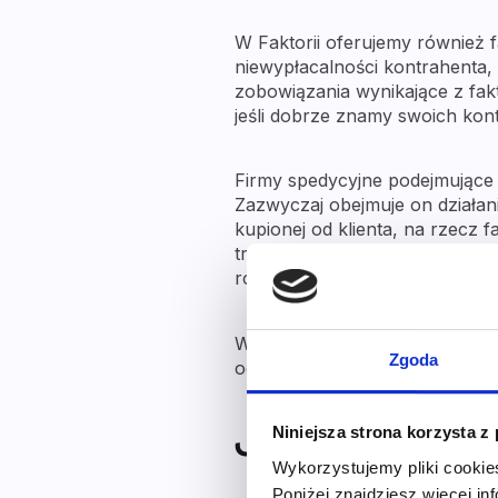
W Faktorii oferujemy również 
niewypłacalności kontrahenta, a
zobowiązania wynikające z fakt
jeśli dobrze znamy swoich kont
Firmy spedycyjne podejmujące
Zazwyczaj obejmuje on działan
kupionej od klienta, na rzecz
transakcję od importera. Nast
rozliczyć się z przedsiębiorcą.
Wybierając faktoring międzyn
Zgoda
od swoich zagranicznych kont
Jak ubiegać si
Niniejsza strona korzysta z
Wykorzystujemy pliki cookie
Poniżej znajdziesz więcej in