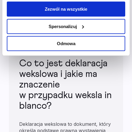
momencie. Wycofanie zgody nie wpływa na zgodność z
wątpliwe, warto zgłosić się do prawnika, który bez
Zezwól na wszystkie
prawem przetwarzania, którego dokonano przed
problemu wytłumaczy wszystkie wątpliwości.
wycofaniem. Więcej informacji o wykorzystaniu plików
cookie oraz zasadach przetwarzania danych osobowych
Spersonalizuj
Najczęściej zadawane
znajdziesz w
polityce prywatności
.
pytania
Odmowa
Co to jest deklaracja
wekslowa i jakie ma
znaczenie
w przypadku weksla in
blanco?
Deklaracja wekslowa to dokument, który
określa podstawę prawną wystawienia