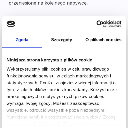
przeniesione na kolejnego nabywcę.
O czym warto pamiętać
przy podpisywaniu
deklaracji wekslowej
Zgoda
Szczegóły
O plikach cookies
Deklaracja wekslowa powinna być podpisana
Niniejsza strona korzysta z plików cookie
zarówno przez wierzyciela, jak i dłużnika.
Wykorzystujemy pliki cookies w celu prawidłowego
Wystawca powinien, dla własnego
funkcjonowania serwisu, w celach marketingowych i
bezpieczeństwa, poprosić o podpis w dwóch
egzemplarzach (dla każdej ze stron – po jednym),
statystycznych. Poniżej znajdziesz więcej informacji o
mimo że zazwyczaj deklarację otrzymuje
tym, z jakich plików cookies korzystamy. Korzystanie z
wierzyciel. Należy zachować kopię dokumentu, to
marketingowych i statystycznych plików cookies
szczególnie ważne z punktu widzenia wystawcy
wymaga Twojej zgody. Możesz zaakceptować
weksla. Pozwoli to bronić się przed
wszystkie, odrzucić wszystkie poza niezbędnymi
nieprawidłowym wystawieniem dokumentu,
(funkcjonalnymi) lub dostosować swoje wybory. Zgodę
w przypadku sporu między stronami. Jeżeli przy
możesz wycofać lub zmodyfikować w każdym
podpisywaniu umowy cokolwiek jest niejasne lub