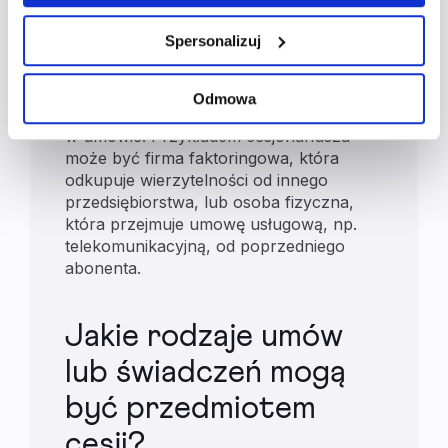
nabywa prawa i obowiązki wynikające
wycofaniem. Więcej informacji o wykorzystaniu plików
z umowy lub wierzytelności. W procesie
cookie oraz zasadach przetwarzania danych osobowych
Spersonalizuj
cesji cesjonariusz przejmuje prawa do
znajdziesz w
polityce prywatności
.
czerpania korzyści oraz obowiązki, takie
jak ponoszenie kosztów lub
Odmowa
wykonywanie czynności określonych
w umowie. Przykładem cesjonariusza
może być firma faktoringowa, która
odkupuje wierzytelności od innego
przedsiębiorstwa, lub osoba fizyczna,
która przejmuje umowę usługową, np.
telekomunikacyjną, od poprzedniego
abonenta.
Jakie rodzaje umów
lub świadczeń mogą
być przedmiotem
cesji?