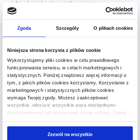
siebie również pełne ryzyko związane
z przedmiotem cesji, np. niewypłacalność
wierzyciela czy inne potencjalne czynniki, które
wiązałyby się z ryzykiem strat finansowych lub
Zgoda
Szczegóły
O plikach cookies
koniecznością ponoszenia pewnych kosztów.
Najczęściej zadawane
Niniejsza strona korzysta z plików cookie
pytania
Wykorzystujemy pliki cookies w celu prawidłowego
funkcjonowania serwisu, w celach marketingowych i
statystycznych. Poniżej znajdziesz więcej informacji o
tym, z jakich plików cookies korzystamy. Korzystanie z
Kim jest cesjonariusz
marketingowych i statystycznych plików cookies
i jaka jest jego rola
wymaga Twojej zgody. Możesz zaakceptować
wszystkie, odrzucić wszystkie poza niezbędnymi
w procesie cesji?
(funkcjonalnymi) lub dostosować swoje wybory. Zgodę
możesz wycofać lub zmodyfikować w każdym
Cesjonariusz to osoba fizyczna lub
momencie. Wycofanie zgody nie wpływa na zgodność z
prawna, która w wyniku procesu cesji
Zezwól na wszystkie
prawem przetwarzania, którego dokonano przed