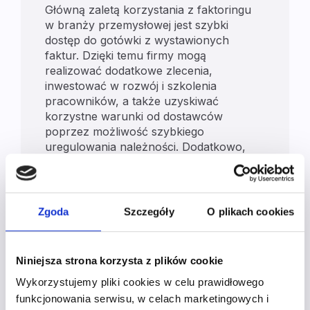
Główną zaletą korzystania z faktoringu
w branży przemysłowej jest szybki
dostęp do gotówki z wystawionych
faktur. Dzięki temu firmy mogą
realizować dodatkowe zlecenia,
inwestować w rozwój i szkolenia
pracowników, a także uzyskiwać
korzystne warunki od dostawców
poprzez możliwość szybkiego
uregulowania należności. Dodatkowo,
faktoring pozwala na bezpieczne
podejmowanie współpracy z dużymi
kontrahentami oferującymi długie terminy
płatności, minimalizując ryzyko
Zgoda
Szczegóły
O plikach cookies
niewypłacalności dłużników poprzez
dokładną weryfikację kontrahentów.
Niniejsza strona korzysta z plików cookie
Jakie warunki należy
Wykorzystujemy pliki cookies w celu prawidłowego
funkcjonowania serwisu, w celach marketingowych i