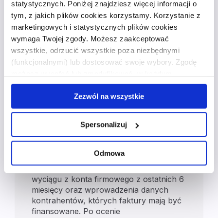
spełnić, aby
statystycznych. Poniżej znajdziesz więcej informacji o
skorzystać z usługi
tym, z jakich plików cookies korzystamy. Korzystanie z
marketingowych i statystycznych plików cookies
faktoringu dla
wymaga Twojej zgody. Możesz zaakceptować
przemysłu?
wszystkie, odrzucić wszystkie poza niezbędnymi
(funkcjonalnymi) lub dostosować swoje wybory. Zgodę
możesz wycofać lub zmodyfikować w każdym
Aby skorzystać z usługi faktoringu dla
momencie. Wycofanie zgody nie wpływa na zgodność z
przemysłu, przedsiębiorstwo musi
Zezwól na wszystkie
prawem przetwarzania, którego dokonano przed
prowadzić działalność gospodarczą
wycofaniem. Więcej informacji o wykorzystaniu plików
przez co najmniej 6 miesięcy oraz
cookie oraz zasadach przetwarzania danych osobowych
Spersonalizuj
wystawiać faktury z odroczonym
znajdziesz w
polityce prywatności
.
terminem płatności. Proces ubiegania się
o usługę faktoringową w Faktorii jest
Odmowa
prosty i odbywa się online. Wymaga
wypełnienia wniosku, dostarczenia
wyciągu z konta firmowego z ostatnich 6
miesięcy oraz wprowadzenia danych
kontrahentów, których faktury mają być
finansowane. Po ocenie