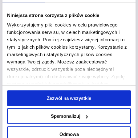
z nieprzeterminowanych faktur sprzedażowych.
Dzięki temu mogą terminowo regulować bieżące
Niniejsza strona korzysta z plików cookie
zobowiązania, takie jak wynagrodzenia
pracowników czy płatności dostawcom.
Wykorzystujemy pliki cookies w celu prawidłowego
funkcjonowania serwisu, w celach marketingowych i
Bilans to nie tylko narzędzie księgowe, lecz także
statystycznych. Poniżej znajdziesz więcej informacji o
strategiczny dokument, który wspiera zarządzanie
tym, z jakich plików cookies korzystamy. Korzystanie z
finansami firmy. Regularne monitorowanie i analiza
marketingowych i statystycznych plików cookies
bilansu umożliwiają przedsiębiorstwom skuteczne
wymaga Twojej zgody. Możesz zaakceptować
zarządzanie płynnością i zapewnienie stabilnej
wszystkie, odrzucić wszystkie poza niezbędnymi
polityki finansowej na dłuższą metę.
(funkcjonalnymi) lub dostosować swoje wybory. Zgodę
możesz wycofać lub zmodyfikować w każdym
Sprawdź ofertę
Faktorii
, aby dowiedzieć się więcej
momencie. Wycofanie zgody nie wpływa na zgodność z
o możliwościach poprawy płynności finansowej
Zezwól na wszystkie
prawem przetwarzania, którego dokonano przed
dzięki faktoringowi.
wycofaniem. Więcej informacji o wykorzystaniu plików
cookie oraz zasadach przetwarzania danych osobowych
Spersonalizuj
Najczęściej zadawane
znajdziesz w
polityce prywatności
.
pytania
Odmowa