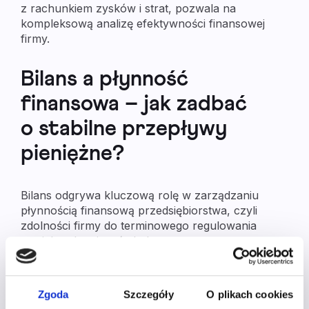
z rachunkiem zysków i strat, pozwala na
kompleksową analizę efektywności finansowej
firmy.
Bilans a płynność
finansowa – jak zadbać
o stabilne przepływy
pieniężne?
Bilans odgrywa kluczową rolę w zarządzaniu
płynnością finansową przedsiębiorstwa, czyli
zdolności firmy do terminowego regulowania
swoich zobowiązań. Jednym
z najbezpieczniejszych instrumentów
finansowych, które gwarantuje stabilność
przepływów pieniężnych, jest faktoring. Umożliwia
Zgoda
Szczegóły
O plikach cookies
on przedsiębiorcom uzyskać szybko gotówkę